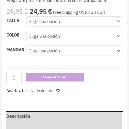
Prepárate para entrenar como una criatura imparable.
El
El
29,95
€
24,95
€
Free Shipping OVER 30 EUR
precio
precio
TALLA
original
actual
era:
es:
COLOR
29,95 €.
24,95 €.
MANGAS
T-
Añadir Al Carrito
shirt
workout
Añadir a la lista de deseos
unisex
Heavy
Love
Descripción
cantidad
Cuidados