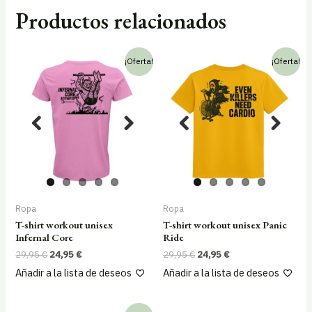
Productos relacionados
¡Oferta!
¡Oferta!
Ropa
Ropa
T-shirt workout unisex
T-shirt workout unisex Panic
Infernal Core
Ride
El
El
El
El
29,95
€
24,95
€
29,95
€
24,95
€
precio
precio
precio
precio
Añadir a la lista de deseos
Añadir a la lista de deseos
original
actual
original
actual
era:
es:
era:
es:
29,95 €.
24,95 €.
29,95 €.
24,95 €.