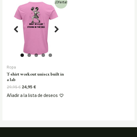
¡Oferta!
Ropa
T-shirt workout unisex built in
a lab
El
El
29,95
€
24,95
€
precio
precio
Añadir a la lista de deseos
original
actual
era:
es:
29,95 €.
24,95 €.