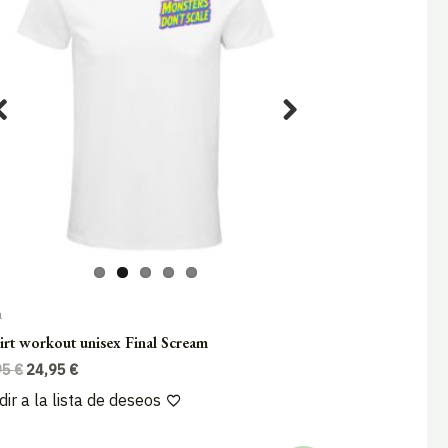
a
irt workout unisex Final Scream
El
El
95
€
24,95
€
precio
precio
ir a la lista de deseos
original
actual
era:
es:
29,95 €.
24,95 €.