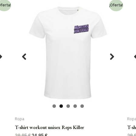
Oferta!
¡Oferta!
Ropa
Rop
T-shirt workout unisex Reps Killer
T-sh
El
El
29,95
€
24,95
€
29,