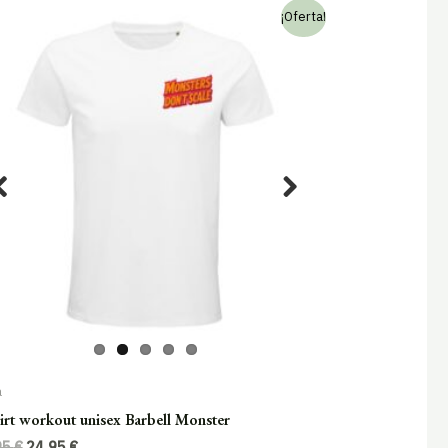
¡Oferta!
a
irt workout unisex Barbell Monster
El
El
95
€
24,95
€