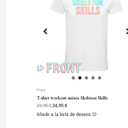
Ropa
T-shirt workout unisex Skeleton Skills
El
El
29,95
€
24,95
€
precio
precio
Añadir a la lista de deseos
original
actual
era:
es:
29,95 €.
24,95 €.