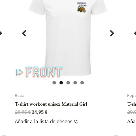
Ropa
Rop
T-shirt workout unisex Material Girl
T-sh
El
El
29,95
€
24,95
€
29,
precio
precio
Añadir a la lista de deseos
Añad
original
actual
era:
es:
29,95 €.
24,95 €.