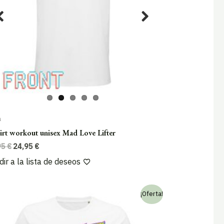
a
irt workout unisex Mad Love Lifter
El
El
95
€
24,95
€
precio
precio
ir a la lista de deseos
original
actual
era:
es:
29,95 €.
24,95 €.
¡Oferta!