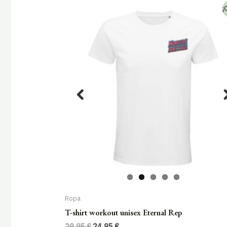
¡
Ropa
T-shirt workout unisex Eternal Rep
El
El
29,95
€
24,95
€