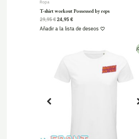
Ropa
T-shirt workout Possessed by reps
El
El
29,95
€
24,95
€
precio
precio
Añadir a la lista de deseos
original
actual
era:
es:
29,95 €.
24,95 €.
¡