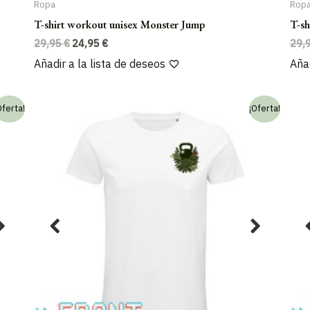
Ropa
Rop
T-shirt workout unisex Monster Jump
T-sh
El
El
29,95
€
24,95
€
29,
precio
precio
Añadir a la lista de deseos
Añad
original
actual
era:
es:
29,95 €.
24,95 €.
Oferta!
¡Oferta!