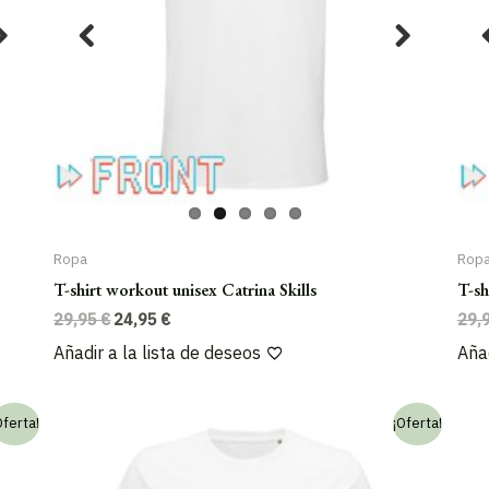
Ropa
Rop
T-shirt workout unisex Catrina Skills
T-sh
El
El
29,95
€
24,95
€
29,
precio
precio
Añadir a la lista de deseos
Añad
original
actual
era:
es:
29,95 €.
24,95 €.
Oferta!
¡Oferta!