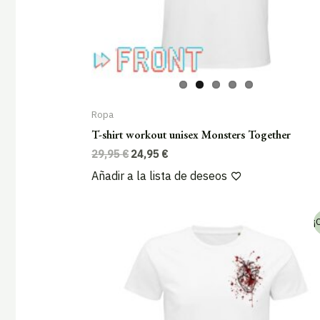
Ropa
T-shirt workout unisex Monsters Together
El
El
29,95
€
24,95
€
precio
precio
Añadir a la lista de deseos
original
actual
era:
es:
29,95 €.
24,95 €.
¡