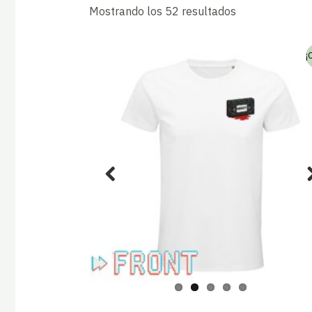
Ordenado
Mostrando los 52 resultados
por
los
últimos
¡