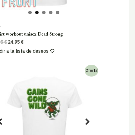
a
irt workout unisex Dead Strong
El
El
95
€
24,95
€
precio
precio
ir a la lista de deseos
original
actual
era:
es:
29,95 €.
24,95 €.
¡Oferta!