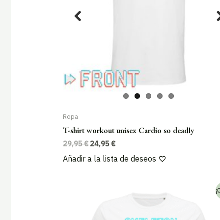
Ropa
T-shirt workout unisex Cardio so deadly
El
El
29,95
€
24,95
€
precio
precio
Añadir a la lista de deseos
original
actual
era:
es:
29,95 €.
24,95 €.
¡