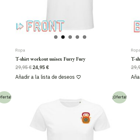
Ropa
Rop
T-shirt workout unisex Furry Fury
T-sh
El
El
29,95
€
24,95
€
29,
precio
precio
Añadir a la lista de deseos
Añad
original
actual
era:
es:
29,95 €.
24,95 €.
Oferta!
¡Oferta!