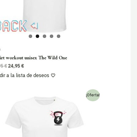
a
irt workout unisex The Wild One
El
El
95
€
24,95
€
precio
precio
ir a la lista de deseos
original
actual
era:
es:
29,95 €.
24,95 €.
¡Oferta!