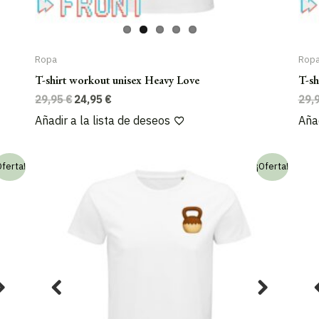
Ropa
Rop
T-shirt workout unisex Heavy Love
T-sh
El
El
29,95
€
24,95
€
29,
precio
precio
Añadir a la lista de deseos
Añad
original
actual
era:
es:
29,95 €.
24,95 €.
Oferta!
¡Oferta!