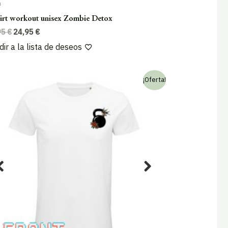
a
irt workout unisex Zombie Detox
El
El
95
€
24,95
€
precio
precio
ir a la lista de deseos
original
actual
era:
es:
29,95 €.
24,95 €.
¡Oferta!