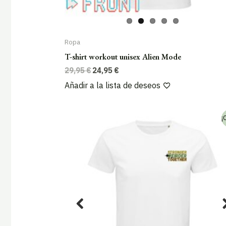
Ropa
T-shirt workout unisex Alien Mode
El
El
29,95
€
24,95
€
precio
precio
Añadir a la lista de deseos
original
actual
era:
es:
29,95 €.
24,95 €.
¡